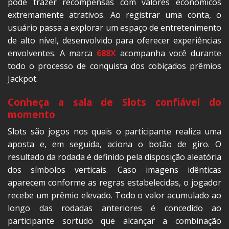
pode trazer recompensas com valores econômicos
extremamente atrativos. Ao registrar uma conta, o
usuário passa a explorar um espaço de entretenimento
de alto nível, desenvolvido para oferecer experiências
envolventes. A marca
688X
acompanha você durante
todo o processo de conquista dos cobiçados prêmios
Jackpot.
Conheça a sala de Slots confiável do
momento
Slots são jogos nos quais o participante realiza uma
aposta e, em seguida, aciona o botão de giro. O
resultado da rodada é definido pela disposição aleatória
dos símbolos verticais. Caso imagens idênticas
aparecem conforme as regras estabelecidas, o jogador
recebe um prêmio elevado. Todo o valor acumulado ao
longo das rodadas anteriores é concedido ao
participante sortudo que alcançar a combinação