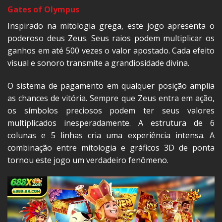
Gates of Olympus
Inspirado na mitologia grega, este jogo apresenta o
poderoso deus Zeus. Seus raios podem multiplicar os
ganhos em até 500 vezes o valor apostado. Cada efeito
visual e sonoro transmite a grandiosidade divina.
O sistema de pagamento em qualquer posição amplia
as chances de vitória. Sempre que Zeus entra em ação,
os símbolos preciosos podem ter seus valores
multiplicados inesperadamente. A estrutura de 6
colunas e 5 linhas cria uma experiência intensa. A
combinação entre mitologia e gráficos 3D de ponta
tornou este jogo um verdadeiro fenômeno.