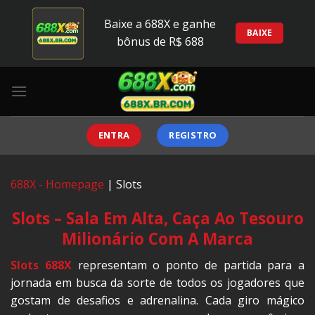
Skip
Baixe a 688X e ganhe
to
BAIXE
bônus de R$ 688
content
ENTRA
REGISTRO
688X - Homepage
|
Slots
Slots – Sala Em Alta, Caça Ao Tesouro
Milionário Com A Marca
Slots 688X
representam o ponto de partida para a
jornada em busca da sorte de todos os jogadores que
gostam de desafios e adrenalina. Cada giro mágico