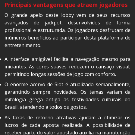
Principais vantagens que atraem jogadores
O grande apelo deste lobby vem de seus recursos
avançados de jackpot, desenvolvidos de forma
profissional e estruturada. Os jogadores desfrutam de
inúmeros benefícios ao participar desta plataforma de
entretenimento.
A interface amigável facilita a navegação mesmo para
iniciantes. As cores suaves reduzem o cansaço visual,
permitindo longas sessões de jogo com conforto.
O enorme acervo de Slot é atualizado semanalmente,
garantindo sempre novidades. Os temas variam da
mitologia grega antiga às festividades culturais do
Brasil, atendendo a todos os gostos.
As taxas de retorno atrativas ajudam a otimizar os
lucros de cada aposta realizada. A possibilidade de
receber parte do valor apostado auxilia na manutenção