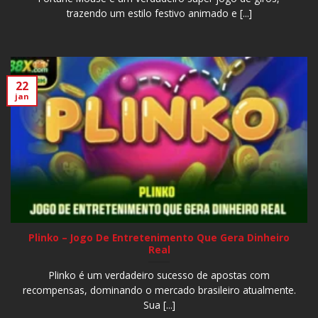
trazendo um estilo festivo animado e [...]
22
jan
Plinko – Jogo De Entretenimento Que Gera Dinheiro
Real
Plinko é um verdadeiro sucesso de apostas com
recompensas, dominando o mercado brasileiro atualmente.
Sua [...]