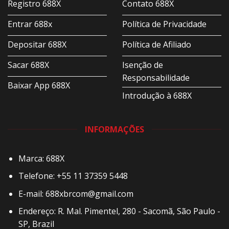
Registro 688X
Contato 688X
Entrar 688x
Política de Privacidade
Depositar 688X
Política de Afiliado
Sacar 688X
Isenção de
Responsabilidade
Baixar App 688X
Introdução à 688X
INFORMAÇÕES
Marca: 688X
Telefone: +55 11 37359 5448
E-mail:
688xbrcom@gmail.com
Endereço: R. Mal. Pimentel, 280 - Sacomã, São Paulo -
SP, Brazil