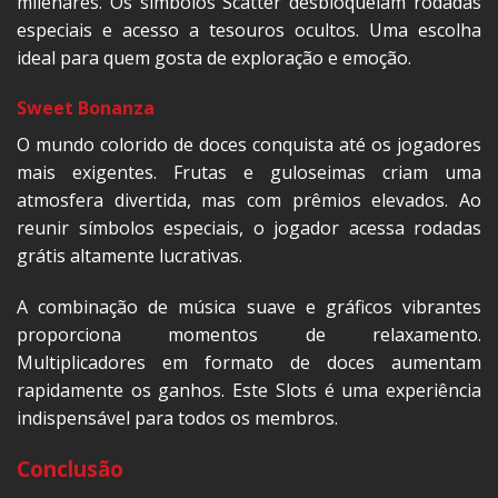
milenares. Os símbolos Scatter desbloqueiam rodadas
especiais e acesso a tesouros ocultos. Uma escolha
ideal para quem gosta de exploração e emoção.
Sweet Bonanza
O mundo colorido de doces conquista até os jogadores
mais exigentes. Frutas e guloseimas criam uma
atmosfera divertida, mas com prêmios elevados. Ao
reunir símbolos especiais, o jogador acessa rodadas
grátis altamente lucrativas.
A combinação de música suave e gráficos vibrantes
proporciona momentos de relaxamento.
Multiplicadores em formato de doces aumentam
rapidamente os ganhos. Este Slots é uma experiência
indispensável para todos os membros.
Conclusão