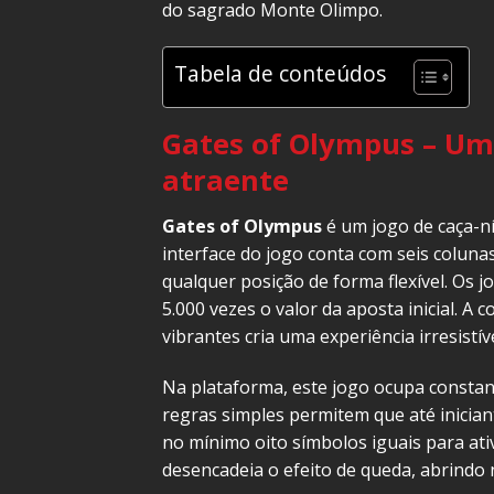
do sagrado Monte Olimpo.
Tabela de conteúdos
Gates of Olympus – Um
atraente
Gates of Olympus
é um jogo de caça-ní
interface do jogo conta com seis coluna
qualquer posição de forma flexível. Os 
5.000 vezes o valor da aposta inicial. A
vibrantes cria uma experiência irresistíve
Na plataforma, este jogo ocupa constant
regras simples permitem que até inicia
no mínimo oito símbolos iguais para ativ
desencadeia o efeito de queda, abrindo