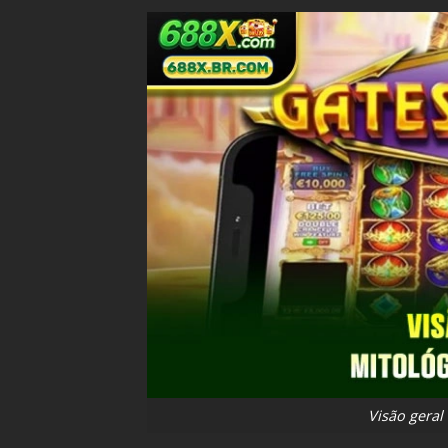
Visão geral