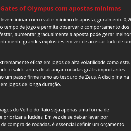
Gates of Olympus com apostas mínimas
devem iniciar com o valor mínimo de aposta, geralmente 0,2
o tempo de jogo e permite observar o comportamento dos
ifestar, aumentar gradualmente a aposta pode gerar melho
entemente grandes explosões em vez de arriscar tudo de u
xtremamente eficaz em jogos de alta volatilidade como este.
todo o saldo antes de alcançar rodadas grátis importantes.
o um passo firme rumo ao tesouro de Zeus. A disciplina na
r em jogos de longa duração.
pagos do Velho do Raio seja apenas uma forma de
priorizar a lucidez. Em vez de se deixar levar por
o de compra de rodadas, é essencial definir um orçamento