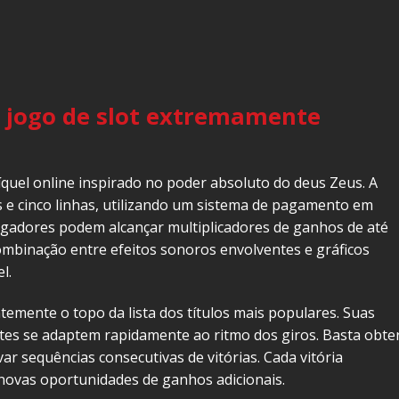
 jogo de slot extremamente
quel online inspirado no poder absoluto do deus Zeus. A
s e cinco linhas, utilizando um sistema de pagamento em
jogadores podem alcançar multiplicadores de ganhos de até
 combinação entre efeitos sonoros envolventes e gráficos
l.
emente o topo da lista dos títulos mais populares. Suas
ntes se adaptem rapidamente ao ritmo dos giros. Basta obte
ar sequências consecutivas de vitórias. Cada vitória
 novas oportunidades de ganhos adicionais.