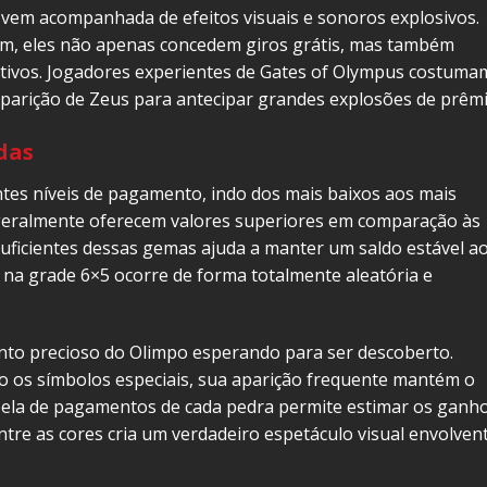
 vem acompanhada de efeitos visuais e sonoros explosivos.
m, eles não apenas concedem giros grátis, mas também
ivos. Jogadores experientes de Gates of Olympus costuma
parição de Zeus para antecipar grandes explosões de prêmi
das
tes níveis de pagamento, indo dos mais baixos aos mais
 geralmente oferecem valores superiores em comparação às
suficientes dessas gemas ajuda a manter um saldo estável a
s na grade 6×5 ocorre de forma totalmente aleatória e
to precioso do Olimpo esperando para ser descoberto.
o os símbolos especiais, sua aparição frequente mantém o
bela de pagamentos de cada pedra permite estimar os ganh
ntre as cores cria um verdadeiro espetáculo visual envolven