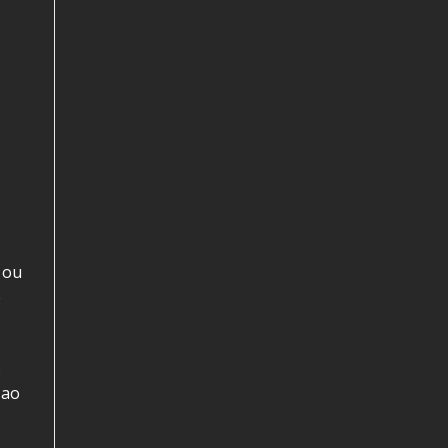
 ou
e
o
 ao