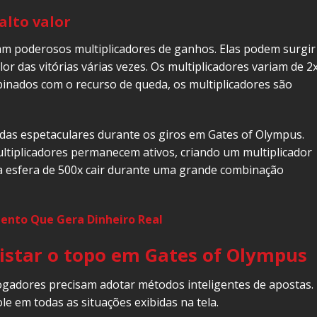
alto valor
am poderosos multiplicadores de ganhos. Elas podem surgir
r das vitórias várias vezes. Os multiplicadores variam de 2
inados com o recurso de queda, os multiplicadores são
adas espetaculares durante os giros em Gates of Olympus.
ultiplicadores permanecem ativos, criando um multiplicador
ma esfera de 500x cair durante uma grande combinação
mento Que Gera Dinheiro Real
istar o topo em Gates of Olympus
 jogadores precisam adotar métodos inteligentes de apostas.
le em todas as situações exibidas na tela.