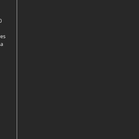
0
res
ma