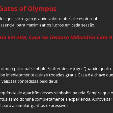
 Gates of Olympus
os que carregam grande valor material e espiritual.
ssencial para maximizar os lucros em cada sessão.
Sala Em Alta, Caça Ao Tesouro Milionário Com A
omo o principal símbolo Scatter deste jogo. Quando quatro
be imediatamente quinze rodadas grátis. Essa é a chave qu
 valiosas concedidas pelo deus.
requência de aparição desses símbolos na tela. Sempre que 
entusiasmo domina completamente a experiência. Aproveitar
l para acumular ganhos expressivos.