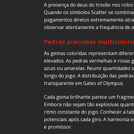
A presença do deus do trovão nos rolos
Quando os símbolos Scatter se combina
pagamentos diretos extremamente atrat
observar atentamente a frequência de a
Pedras preciosas multicolori
As gemas coloridas representam diferen
elevados. As pedras vermelhas e roxas
azuis ou amarelas. Reunir quantidades 
longo do jogo. A distribuição das pedra
transparente em Gates of Olympus.
Cada gema brilhante parece um fragmen
Embora não sejam tão explosivas quant
ritmo constante do jogo. Conhecer a ta
potenciais após cada giro. A harmonia e
e promissor.