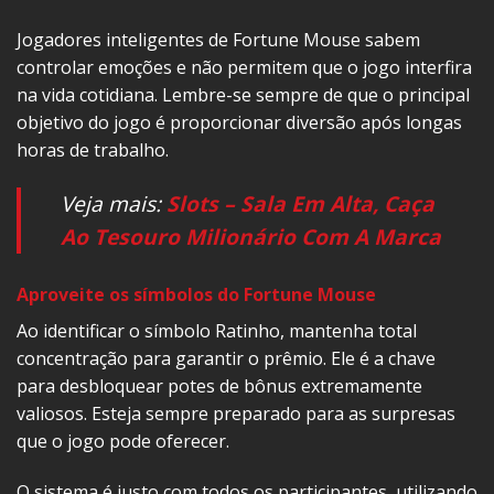
Jogadores inteligentes de Fortune Mouse sabem
controlar emoções e não permitem que o jogo interfira
na vida cotidiana. Lembre-se sempre de que o principal
objetivo do jogo é proporcionar diversão após longas
horas de trabalho.
Veja mais:
Slots – Sala Em Alta, Caça
Ao Tesouro Milionário Com A Marca
Aproveite os símbolos do Fortune Mouse
Ao identificar o símbolo Ratinho, mantenha total
concentração para garantir o prêmio. Ele é a chave
para desbloquear potes de bônus extremamente
valiosos. Esteja sempre preparado para as surpresas
que o jogo pode oferecer.
O sistema é justo com todos os participantes, utilizando