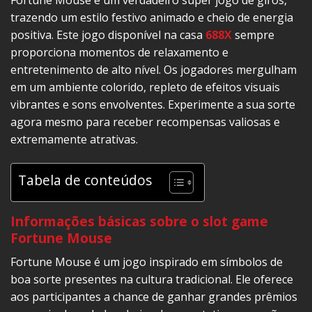
Fortune Mouse é um verdadeiro super jogo de giros,
trazendo um estilo festivo animado e cheio de energia
positiva. Este jogo disponível na casa
688X
sempre
proporciona momentos de relaxamento e
entretenimento de alto nível. Os jogadores mergulham
em um ambiente colorido, repleto de efeitos visuais
vibrantes e sons envolventes. Experimente a sua sorte
agora mesmo para receber recompensas valiosas e
extremamente atrativas.
Tabela de conteúdos
Informações básicas sobre o slot game
Fortune Mouse
Fortune Mouse é um jogo inspirado em símbolos de
boa sorte presentes na cultura tradicional. Ele oferece
aos participantes a chance de ganhar grandes prêmios