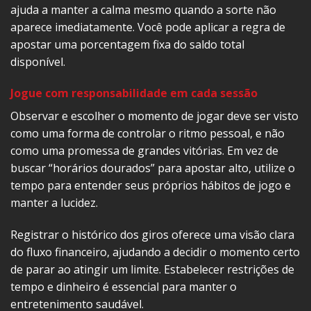
ajuda a manter a calma mesmo quando a sorte não
aparece imediatamente. Você pode aplicar a regra de
apostar uma porcentagem fixa do saldo total
disponível.
Jogue com responsabilidade em cada sessão
Observar e escolher o momento de jogar deve ser visto
como uma forma de controlar o ritmo pessoal, e não
como uma promessa de grandes vitórias. Em vez de
buscar “horários dourados” para apostar alto, utilize o
tempo para entender seus próprios hábitos de jogo e
manter a lucidez.
Registrar o histórico dos giros oferece uma visão clara
do fluxo financeiro, ajudando a decidir o momento certo
de parar ao atingir um limite. Estabelecer restrições de
tempo e dinheiro é essencial para manter o
entretenimento saudável.