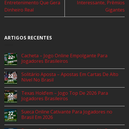
Entretenimento Que Gera
Interessante, Prêmios
Dinheiro Real
Gigantes
ARTIGOS RECENTES
Cacheta – Jogo Online Empolgante Para
22
Jogadores Brasileiros
jan
Solitário Aposta – Apostas Em Cartas De Alto
22
Nível No Brasil
jan
Texas Hold’em – Jogo Top De 2026 Para
22
Jogadores Brasileiros
jan
Sueca Online Cativante Para Jogadores no
22
Brasil Em 2026
jan