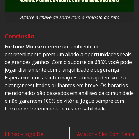
Agarre a chave da sorte com o símbolo do rato
Conclusão
Fortune Mouse
oferece um ambiente de
entretenimento premium aliado a oportunidades reais
de grandes ganhos. Com o suporte da 688X, você pode
jogar diariamente com tranquilidade e segurança.
Esperamos que as informações acima ajudem você a
alcançar resultados brilhantes em breve. Os horários
mencionados são baseados em análises da comunidade
e não garantem 100% de vitória. Jogue sempre com
foco no entretenimento e responsabilidade.
Plinko – Jogo De
Aviator – Slot Com Tema