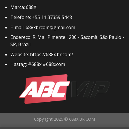
Marca: 688X
Telefone: +55 11 37359 5448
E-mail:
688xbrcom@gmail.com
Endereço: R. Mal. Pimentel, 280 - Sacomã, São Paulo -
SP, Brazil
Website: https://688x.br.com/
Hastag: #688x #688xcom
Copyright 2026 © 688X.BR.COM