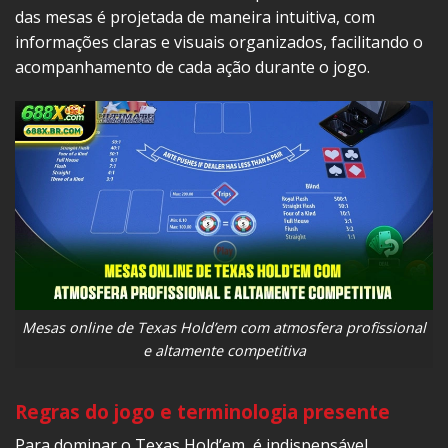
das mesas é projetada de maneira intuitiva, com
informações claras e visuais organizados, facilitando o
acompanhamento de cada ação durante o jogo.
Mesas online de Texas Hold’em com atmosfera profissional
e altamente competitiva
Regras do jogo e terminologia presente
Para dominar o Texas Hold’em, é indispensável