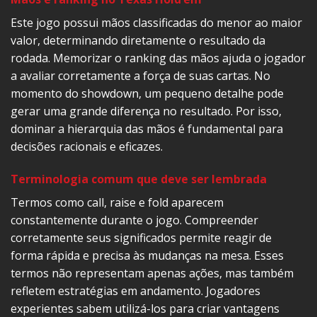
Este jogo possui mãos classificadas do menor ao maior
valor, determinando diretamente o resultado da
rodada. Memorizar o ranking das mãos ajuda o jogador
a avaliar corretamente a força de suas cartas. No
momento do showdown, um pequeno detalhe pode
gerar uma grande diferença no resultado. Por isso,
dominar a hierarquia das mãos é fundamental para
decisões racionais e eficazes.
Terminologia comum que deve ser lembrada
Termos como call, raise e fold aparecem
constantemente durante o jogo. Compreender
corretamente seus significados permite reagir de
forma rápida e precisa às mudanças na mesa. Esses
termos não representam apenas ações, mas também
refletem estratégias em andamento. Jogadores
experientes sabem utilizá-los para criar vantagens