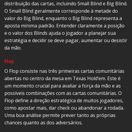
distribuição das cartas, incluindo Small Blind e Big Blind.
O Small Blind geralmente corresponde à metade do
valor do Big Blind, enquanto o Big Blind representa a
aposta mínima padrão. Entender claramente a posição
e o valor dos Blinds ajuda o jogador a planejar sua
estratégia e decidir se deve pagar, aumentar ou desistir
da mão.
Flop
O Flop consiste nas três primeiras cartas comunitárias
abertas no centro da mesa em Texas Hold’em. Este é
um momento crucial para avaliar a força da mão e as
possíveis combinações com as cartas comunitárias. O
Flop define a direção estratégica de muitos jogadores,
como apostar mais, dar check ou abandonar a rodada.
Uma boa análise permite prever tanto as próprias
chances quanto as dos adversários.