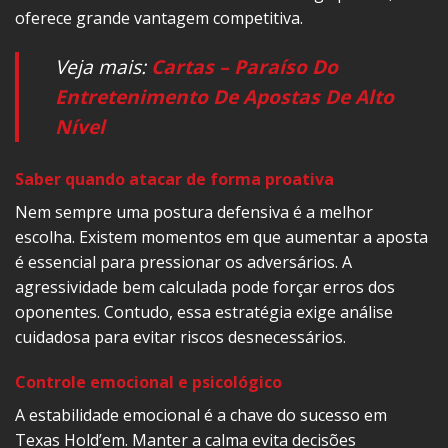
oferece grande vantagem competitiva.
Veja mais:
Cartas – Paraíso Do
Entretenimento De Apostas De Alto
Nível
Saber quando atacar de forma proativa
Nem sempre uma postura defensiva é a melhor
escolha. Existem momentos em que aumentar a aposta
é essencial para pressionar os adversários. A
agressividade bem calculada pode forçar erros dos
oponentes. Contudo, essa estratégia exige análise
cuidadosa para evitar riscos desnecessários.
Controle emocional e psicológico
A estabilidade emocional é a chave do sucesso em
Texas Hold’em. Manter a calma evita decisões