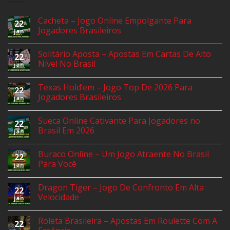
Cacheta – Jogo Online Empolgante Para
22
Jogadores Brasileiros
jan
Solitário Aposta – Apostas Em Cartas De Alto
22
Nível No Brasil
jan
Texas Hold’em – Jogo Top De 2026 Para
22
Jogadores Brasileiros
jan
Sueca Online Cativante Para Jogadores no
22
Brasil Em 2026
jan
Buraco Online – Um Jogo Atraente No Brasil
22
Para Você
jan
Dragon Tiger – Jogo De Confronto Em Alta
22
Velocidade
jan
Roleta Brasileira – Apostas Em Roulette Com A
22