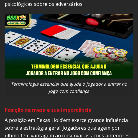
psicológicas sobre os adversários.
Terminologia essencial que ajuda o jogador a entrar no
jogo com confiança
Posição na mesa e sua importância
A posição em Texas Hold’em exerce grande influência
sobre a estratégia geral. Jogadores que agem por
último têm vantagem ao observar as ações anteriores