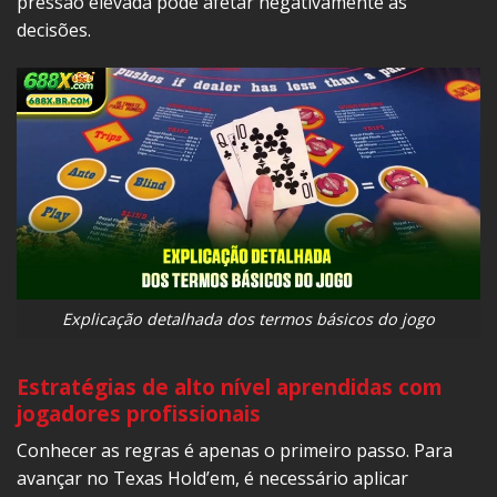
pressão elevada pode afetar negativamente as
decisões.
Explicação detalhada dos termos básicos do jogo
Estratégias de alto nível aprendidas com
jogadores profissionais
Conhecer as regras é apenas o primeiro passo. Para
avançar no Texas Hold’em, é necessário aplicar