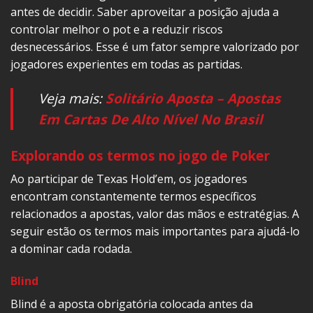
antes de decidir. Saber aproveitar a posição ajuda a
controlar melhor o pot e a reduzir riscos
desnecessários. Esse é um fator sempre valorizado por
jogadores experientes em todas as partidas.
Veja mais:
Solitário Aposta – Apostas
Em Cartas De Alto Nível No Brasil
Explorando os termos no jogo de Poker
Ao participar de Texas Hold’em, os jogadores
encontram constantemente termos específicos
relacionados a apostas, valor das mãos e estratégias. A
seguir estão os termos mais importantes para ajudá-lo
a dominar cada rodada.
Blind
Blind é a aposta obrigatória colocada antes da