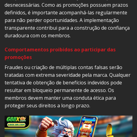
desnecessárias. Como as promoções possuem prazos
definidos, é importante acompanhá-las regularmente
para não perder oportunidades. A implementação
transparente contribui para a construção de confiança
duradoura com os membros.
Comportamentos proibidos ao participar das
promoções
Fraudes ou criação de múltiplas contas falsas serão
tratadas com extrema severidade pela marca. Qualquer
tentativa de obtenção de benefícios indevidos pode
resultar em bloqueio permanente de acesso. Os
membros devem manter uma conduta ética para
proteger seus direitos a longo prazo.