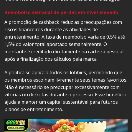
Reembolso semanal de perdas em nível elevado
A promoção de cashback reduz as preocupações com
riscos financeiros durante as atividades de
entretenimento. A taxa de reembolso varia de 0,5% até
1,5% do valor total apostado semanalmente. O
montante é creditado diretamente na carteira pessoal
após a finalização dos cálculos pela marca.
A política se aplica a todos os lobbies, permitindo que
os membros escolham livremente seus temas favoritos.
Não é necessário se preocupar excessivamente com
vitórias ou derrotas durante o processo. Esse benefício
ajuda a manter um capital sustentável para futuros
planos de entretenimento.