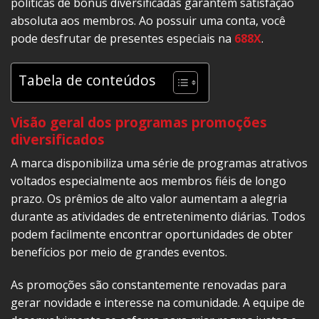
políticas de bônus diversificadas garantem satisfação
absoluta aos membros. Ao possuir uma conta, você
pode desfrutar de presentes especiais na
688X
.
Tabela de conteúdos
Visão geral dos programas promoções
diversificados
A marca disponibiliza uma série de programas atrativos
voltados especialmente aos membros fiéis de longo
prazo. Os prêmios de alto valor aumentam a alegria
durante as atividades de entretenimento diárias. Todos
podem facilmente encontrar oportunidades de obter
benefícios por meio de grandes eventos.
As promoções são constantemente renovadas para
gerar novidade e interesse na comunidade. A equipe de