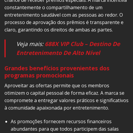
constantemente o compartilhamento de um
entretenimento saudável com as pessoas ao redor. O
processo de aprovação dos prêmios é transparente e
claro, garantindo os direitos de ambas as partes.
Veja mais:
688X VIP Club – Destino De
Entretenimento De Alto Nível
Grandes benefícios provenientes dos
programas promocionais
Aproveitar as ofertas permite que os membros
otimizem o capital pessoal de forma eficaz. A marca se
compromete a entregar valores práticos e significativos
à comunidade apaixonada por entretenimento.
As promoções fornecem recursos financeiros
abundantes para que todos participem das salas