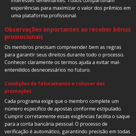
interesses semelhantes. Todos compartilham
experiências para maximizar o valor dos prêmios em
uma plataforma profissional.
Observações importantes ao receber bônus
promocionais
Os membros precisam compreender bem as regras
para garantir seus direitos durante todo o processo.
Conhecer claramente os termos ajuda a evitar mal-
entendidos desnecessários no futuro.
Condições de faturamento e rollover das
promoções
Cada programa exige que o membro complete um
número específico de apostas conforme estipulado.
Cumprir corretamente essas exigências facilita o saque
para a conta bancária pessoal. O processo de
verificação é automático, garantindo precisão em todas