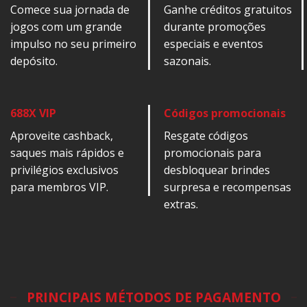
Comece sua jornada de
Ganhe créditos gratuitos
jogos com um grande
durante promoções
impulso no seu primeiro
especiais e eventos
depósito.
sazonais.
688X VIP
Códigos promocionais
Aproveite cashback,
Resgate códigos
saques mais rápidos e
promocionais para
privilégios exclusivos
desbloquear brindes
para membros VIP.
surpresa e recompensas
extras.
PRINCIPAIS MÉTODOS DE PAGAMENTO