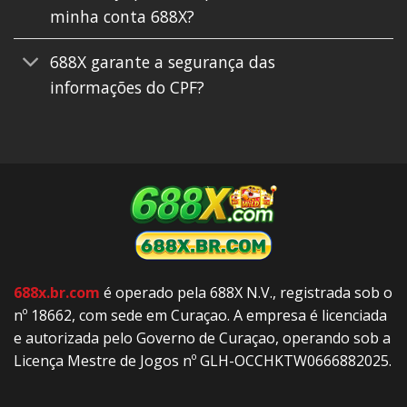
minha conta 688X?
688X garante a segurança das
informações do CPF?
688x.br.com
é operado pela 688X N.V., registrada sob o
nº 18662, com sede em Curaçao. A empresa é licenciada
e autorizada pelo Governo de Curaçao, operando sob a
Licença Mestre de Jogos nº GLH-OCCHKTW0666882025.