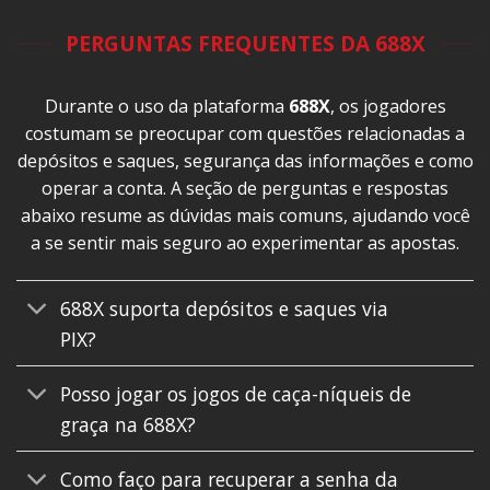
PERGUNTAS FREQUENTES DA 688X
Durante o uso da plataforma
688X
, os jogadores
costumam se preocupar com questões relacionadas a
depósitos e saques, segurança das informações e como
operar a conta. A seção de perguntas e respostas
abaixo resume as dúvidas mais comuns, ajudando você
a se sentir mais seguro ao experimentar as apostas.
688X suporta depósitos e saques via
PIX?
Posso jogar os jogos de caça-níqueis de
graça na 688X?
Como faço para recuperar a senha da