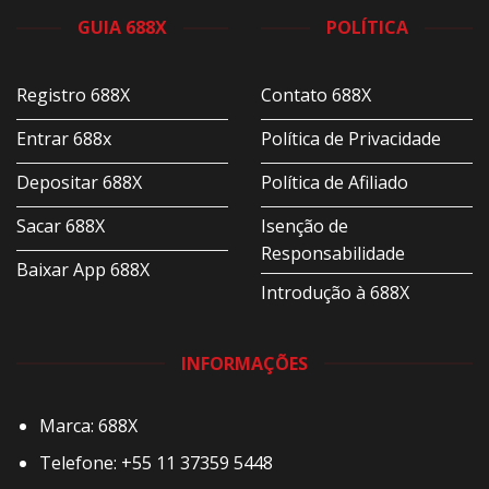
GUIA 688X
POLÍTICA
Registro 688X
Contato 688X
Entrar 688x
Política de Privacidade
Depositar 688X
Política de Afiliado
Sacar 688X
Isenção de
Responsabilidade
Baixar App 688X
Introdução à 688X
INFORMAÇÕES
Marca: 688X
Telefone: +55 11 37359 5448