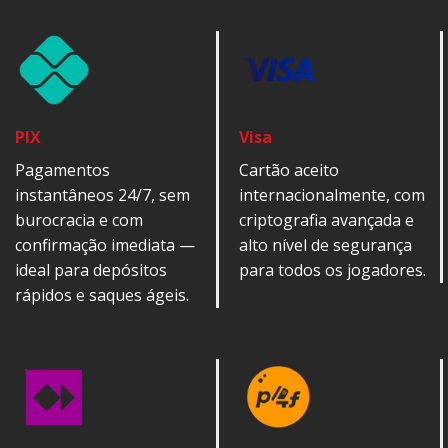
PIX
Visa
Pagamentos
Cartão aceito
instantâneos 24/7, sem
internacionalmente, com
burocracia e com
criptografia avançada e
confirmação imediata —
alto nível de segurança
ideal para depósitos
para todos os jogadores.
rápidos e saques ágeis.