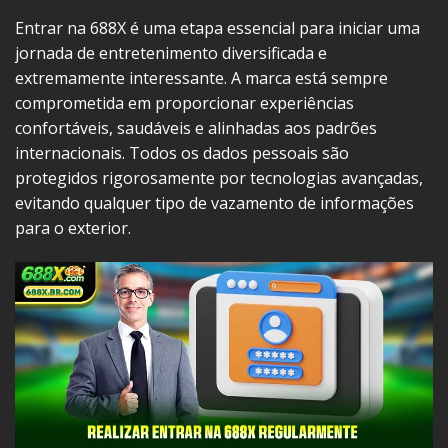
Entrar na 688X é uma etapa essencial para iniciar uma
jornada de entretenimento diversificada e
extremamente interessante. A marca está sempre
comprometida em proporcionar experiências
confortáveis, saudáveis e alinhadas aos padrões
internacionais. Todos os dados pessoais são
protegidos rigorosamente por tecnologias avançadas,
evitando qualquer tipo de vazamento de informações
para o exterior.