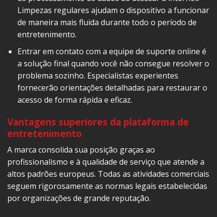
Limpezas regulares ajudam o dispositivo a funcionar
de maneira mais fluida durante todo o período de
entretenimento.
Entrar em contato com a equipe de suporte online é
a solução final quando você não consegue resolver o
problema sozinho. Especialistas experientes
fornecerão orientações detalhadas para restaurar o
acesso de forma rápida e eficaz.
Vantagens superiores da plataforma de
entretenimento
A marca consolida sua posição graças ao
profissionalismo e à qualidade de serviço que atende a
altos padrões europeus. Todas as atividades comerciais
seguem rigorosamente as normas legais estabelecidas
por organizações de grande reputação.