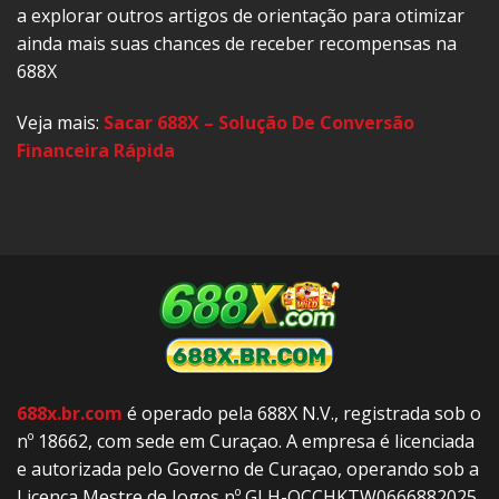
a explorar outros artigos de orientação para otimizar
ainda mais suas chances de receber recompensas na
688X
Veja mais:
Sacar 688X – Solução De Conversão
Financeira Rápida
688x.br.com
é operado pela 688X N.V., registrada sob o
nº 18662, com sede em Curaçao. A empresa é licenciada
e autorizada pelo Governo de Curaçao, operando sob a
Licença Mestre de Jogos nº GLH-OCCHKTW0666882025.