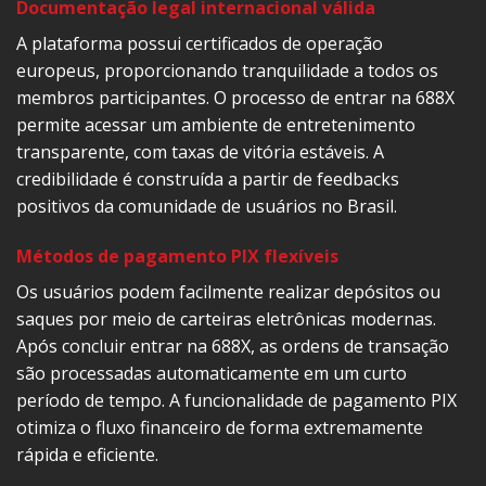
Documentação legal internacional válida
A plataforma possui certificados de operação
europeus, proporcionando tranquilidade a todos os
membros participantes. O processo de entrar na 688X
permite acessar um ambiente de entretenimento
transparente, com taxas de vitória estáveis. A
credibilidade é construída a partir de feedbacks
positivos da comunidade de usuários no Brasil.
Métodos de pagamento PIX flexíveis
Os usuários podem facilmente realizar depósitos ou
saques por meio de carteiras eletrônicas modernas.
Após concluir entrar na 688X, as ordens de transação
são processadas automaticamente em um curto
período de tempo. A funcionalidade de pagamento PIX
otimiza o fluxo financeiro de forma extremamente
rápida e eficiente.