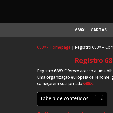
Skip
to
content
688X
CARTAS
688X - Homepage
|
Registro 688X – Co
Registro 6
Registro 688X Oferece acesso a uma bibl
uma organização europeia de renome, g
começarem sua jornada
688X
.
Tabela de conteúdos