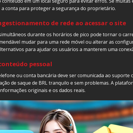
 conteúdo em um local seguro para evitar erros. Se muitas 
a conta para proteger a segurança do proprietário.
gestionamento de rede ao acessar o site
imultâneos durante os horários de pico pode tornar o carre
mendável mudar para uma rede móvel ou alterar as config
lternativos para ajudar os usuários a manterem uma conexão
 conteúdo pessoal
lefone ou conta bancária deve ser comunicada ao suporte o
ação de saque de BRL tranquilo e sem problemas. A plataform
informações originais e os dados reais.